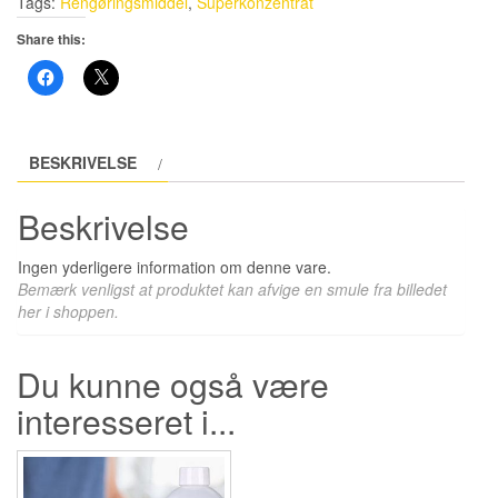
Tags:
Rengøringsmiddel
,
Superkonzentrat
Share this:
Click
Click
to
to
share
share
on
on
Facebook
X
(Opens
(Opens
BESKRIVELSE
in
in
new
new
window)
window)
Beskrivelse
Ingen yderligere information om denne vare.
Bemærk venligst at produktet kan afvige en smule fra billedet
her i shoppen.
Du kunne også være
interesseret i...