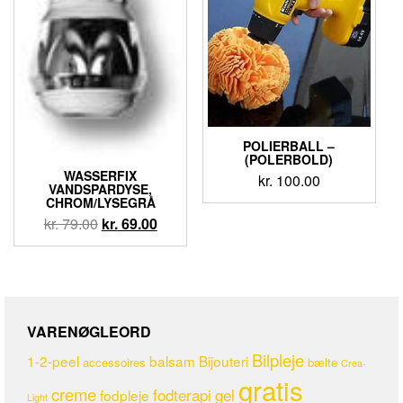
POLIERBALL –
(POLERBOLD)
WASSERFIX
kr.
100.00
VANDSPARDYSE,
CHROM/LYSEGRÅ
kr.
79.00
kr.
69.00
VARENØGLEORD
Bilpleje
1-2-peel
balsam
Bijouteri
accessoires
bælte
Crea-
gratis
creme
fodterapi
gel
fodpleje
Light