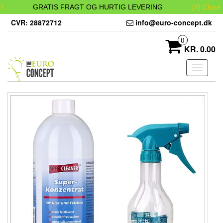
i
GRATIS FRAGT OG HURTIG LEVERING
[X] Close
Skip
CVR: 28872712
info@euro-concept.dk
to
the
0
content
KR. 0.00
Toggle
navigati