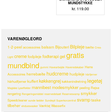
MUNDSTYKKE
kr.
119.00
VARENØGLEORD
Bilpleje
1-2-peel
balsam
Bijouteri
accessoires
bælte
Crea-
gratis
creme
fodterapi
gel
fodpleje
Light
mundbind
Herre
gummi
Havearbejde
Haveredskaber
hudcreme
herrebælte
hudpleje
Accessoires
hårfjerner
legetøj
køkkengrej
kuffert
hårhudfjerner
køkkenindretning
mannibest
modesmykker
peeling
Rejse
Magiske Lyseffekter
smykker
rengøring
Rengøringsmiddel
reservedelsæt
Reservesvamp
svamp
taske
Speedcleaner
sunde fødder
Sundepil
Superkonzentrat
tilbehør
Værktøj
Wasserfix
vinduesvasker