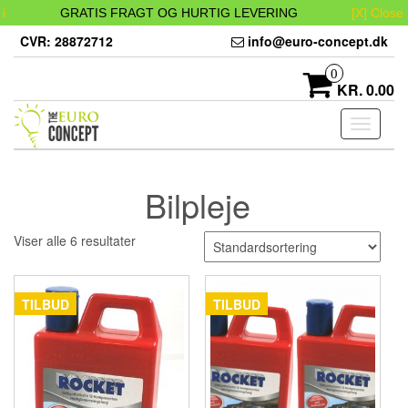
i
GRATIS FRAGT OG HURTIG LEVERING
[X] Close
Skip
CVR: 28872712
info@euro-concept.dk
to
the
0
content
KR. 0.00
Toggle
navigati
Bilpleje
Viser alle 6 resultater
TILBUD
TILBUD