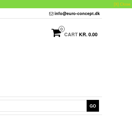
[X] Close
info@euro-concept.dk
0
CART
KR. 0.00
GO