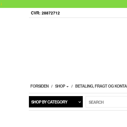
i
Skip
CVR: 28872712
to
the
content
FORSIDEN
SHOP
BETALING, FRAGT OG KONT
SHOP BY CATEGORY
SEARCH