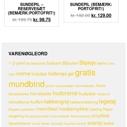
SUNDEPIL –
SUNDEPIL (BEMÆRK:
RESERVESÆT
PORTOFRIT!)
(BEMÆRK:PORTOFRIT!)
kr.
192.00
kr.
129.00
kr.
109.75
kr.
98.75
VARENØGLEORD
Bilpleje
1-2-peel
balsam
Bijouteri
accessoires
bælte
Crea-
gratis
creme
fodterapi
gel
fodpleje
Light
mundbind
Herre
gummi
Havearbejde
Haveredskaber
hudcreme
herrebælte
hudpleje
Accessoires
hårfjerner
legetøj
køkkengrej
kuffert
hårhudfjerner
køkkenindretning
mannibest
modesmykker
peeling
Rejse
Magiske Lyseffekter
smykker
rengøring
Rengøringsmiddel
reservedelsæt
Reservesvamp
svamp
taske
Speedcleaner
sunde fødder
Sundepil
Superkonzentrat