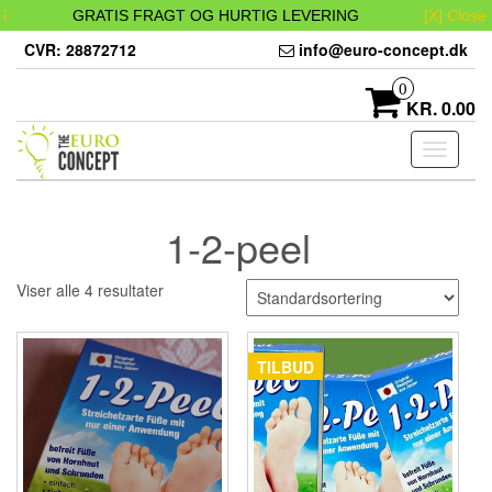
i
GRATIS FRAGT OG HURTIG LEVERING
[X] Close
Skip
CVR: 28872712
info@euro-concept.dk
to
the
0
content
KR. 0.00
Toggle
navigati
1-2-peel
Viser alle 4 resultater
TILBUD