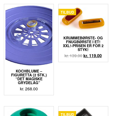
TILBUD
KRUMMEBØRSTE- OG
FNUGBØRSTE I ET!
XXL!-PRISEN ER FOR 2
STYK!
kr.
139.00
kr.
119.00
KOCHBLUME –
FIGURETTA (2 STK.)
“DET MAGISKE
GRYDELÅG”
kr.
268.00
TILBUD