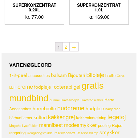
SUPERKONZENTRAT
SUPERKONZENTRAT
0,20L
1.0L
kr.
77.00
kr.
169.00
1
2
→
VARENØGLEORD
Bilpleje
1-2-peel
balsam
Bijouteri
accessoires
bælte
Crea-
gratis
creme
fodterapi
gel
fodpleje
Light
mundbind
Herre
gummi
Havearbejde
Haveredskaber
hudcreme
herrebælte
hudpleje
Accessoires
hårfjerner
legetøj
køkkengrej
kuffert
hårhudfjerner
køkkenindretning
mannibest
modesmykker
peeling
Rejse
Magiske Lyseffekter
smykker
rengøring
Rengøringsmiddel
reservedelsæt
Reservesvamp