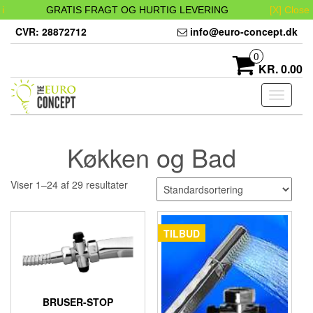
i
GRATIS FRAGT OG HURTIG LEVERING
[X] Close
Skip
CVR: 28872712
info@euro-concept.dk
to
the
0
content
KR. 0.00
Toggle
navigati
Køkken og Bad
Viser 1–24 af 29 resultater
TILBUD
BRUSER-STOP