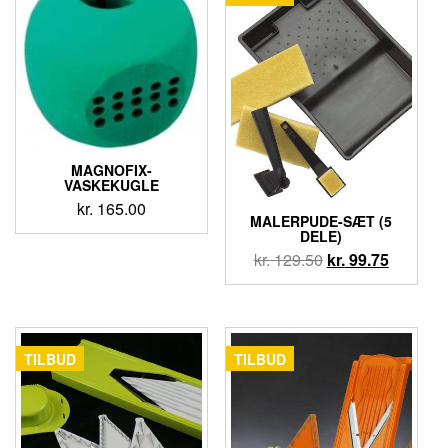
MAGNOFIX-
VASKEKUGLE
kr.
165.00
MALERPUDE-SÆT (5
DELE)
kr.
129.50
kr.
99.75
TILBUD
TILBUD