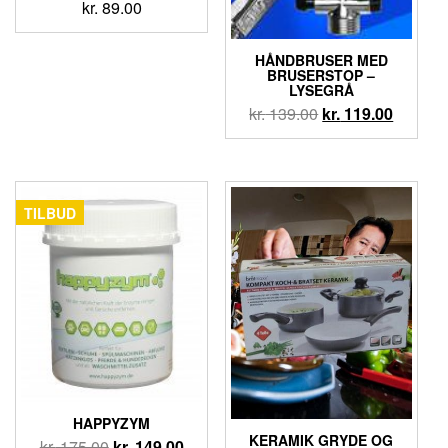
kr.
89.00
HÅNDBRUSER MED
BRUSERSTOP –
LYSEGRÅ
kr.
139.00
kr.
119.00
TILBUD
HAPPYZYM
KERAMIK GRYDE OG
kr.
175.00
kr.
149.00