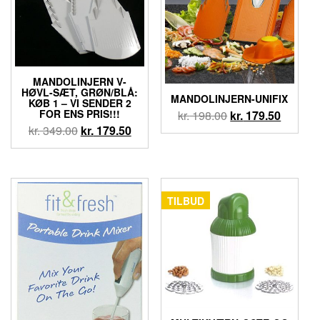
MANDOLINJERN V-
HØVL-SÆT, GRØN/BLÅ:
MANDOLINJERN-UNIFIX
KØB 1 – VI SENDER 2
FOR ENS PRIS!!!
kr.
198.00
kr.
179.50
kr.
349.00
kr.
179.50
TILBUD