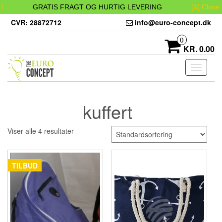
i
GRATIS FRAGT OG HURTIG LEVERING
[X] Close
Skip
CVR: 28872712
info@euro-concept.dk
to
the
0
content
KR. 0.00
Toggle
navigati
kuffert
Viser alle 4 resultater
TILBUD