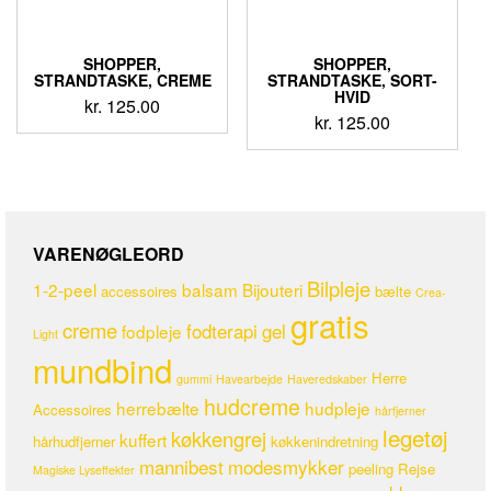
SHOPPER,
SHOPPER,
STRANDTASKE, CREME
STRANDTASKE, SORT-
HVID
kr.
125.00
kr.
125.00
VARENØGLEORD
Bilpleje
1-2-peel
balsam
Bijouteri
accessoires
bælte
Crea-
gratis
creme
fodterapi
gel
fodpleje
Light
mundbind
Herre
gummi
Havearbejde
Haveredskaber
hudcreme
herrebælte
hudpleje
Accessoires
hårfjerner
legetøj
køkkengrej
kuffert
hårhudfjerner
køkkenindretning
mannibest
modesmykker
peeling
Rejse
Magiske Lyseffekter