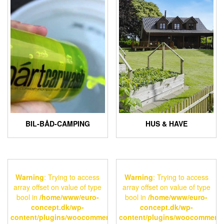
BIL-BÅD-CAMPING
HUS & HAVE
Warning
: Trying to access
Warning
: Trying to access
array offset on value of type
array offset on value of type
bool in
/home/www/euro-
bool in
/home/www/euro-
concept.dk/wp-
concept.dk/wp-
content/plugins/woocommerce/includes/wc-
content/plugins/woocommerce