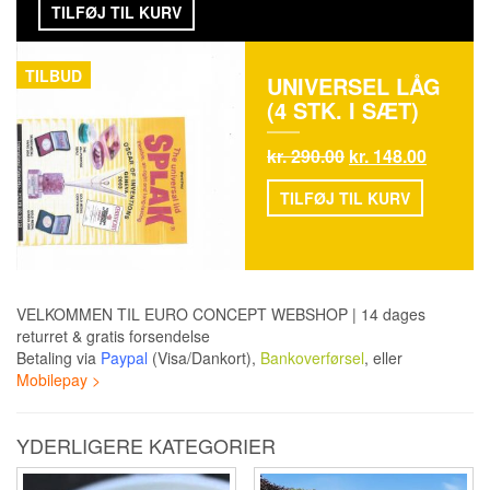
TILFØJ TIL KURV
TILBUD
UNIVERSEL LÅG
(4 STK. I SÆT)
kr.
290.00
kr.
148.00
TILFØJ TIL KURV
VELKOMMEN TIL EURO CONCEPT WEBSHOP | 14 dages
returret & gratis forsendelse
Betaling via
Paypal
(Visa/Dankort),
Bankoverførsel
, eller
Mobilepay >
YDERLIGERE KATEGORIER