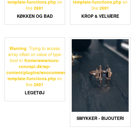
template-functions.php
on
template-functions.php
on
line
2691
line
2691
KØKKEN OG BAD
KROP & VELVÆRE
Warning
: Trying to access
array offset on value of type
bool in
/home/www/euro-
concept.dk/wp-
content/plugins/woocommerce/includes/wc-
template-functions.php
on
line
2691
LEGETØJ
SMYKKER - BIJOUTERI